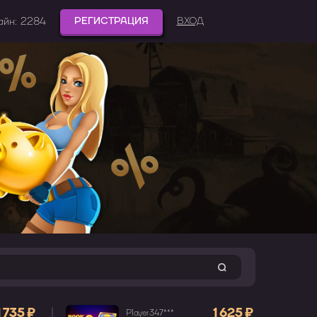
айн:
2284
РЕГИСТРАЦИЯ
ВХОД
1 735 ₽
1 625 ₽
Player347***