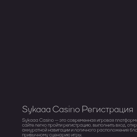
Sykaaa Casino Регистрация
Sykaaa Casino — это современная игровая платформа
сайте легко пройти регистрацию, выполнить вход, от
аккуратной навигации и логичного расположения блок
привычному сценарию игры.